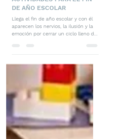
30 nov 2025
1 min de lectura
ACTIVIDADES PARA EL FIN
DE AÑO ESCOLAR
Llega el fin de año escolar y con él
aparecen los nervios, la ilusión y la
emoción por cerrar un ciclo lleno de
aprendizajes y experiencias. Las
aulas están llenas de energía y
expectativas, convirtiendo este
momento en una gran oportunidad
para fortalecer los lazos entre los
estudiantes, así como para
reconocer el esfuerzo y el
crecimiento alcanzado durante el
año. Planificar actividades
significativas y creativas no solo
genera un ambiente agradable entre