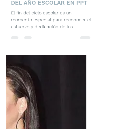
Pizzini Argentina
30 nov 2025
1 min de lectura
DIPLOMAS PARA CIERRE
DEL AÑO ESCOLAR EN PPT
El fin del ciclo escolar es un
momento especial para reconocer el
esfuerzo y dedicación de los
estudiantes. Para facilitar esta tarea,
hemos preparado una recopilación
de diplomas editables para fin de
curso que puedes personalizar
fácilmente. A continuación, te
presentamos los enlaces a las tres
partes de esta serie de materiales,
cada una con diseños variados para
diferentes niveles educativos. Parte