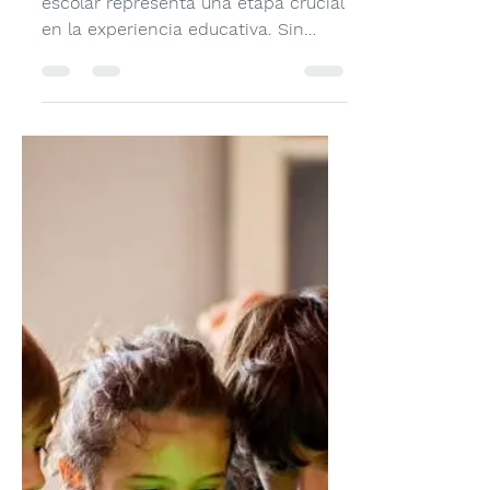
buen cierre escolar
Cierre escolar. El final del año
escolar representa una etapa crucial
en la experiencia educativa. Sin
embargo, no todas las instituciones
lo gestionan con la misma intención.
Mientras algunas escuelas organizan
una programación estructurada en la
que cada docente realiza un cierre
significativo con sus alumnos, otras
presentan actividades sueltas que
no cubren el horario completo,
generando desorganización y
desmotivación en los estudiantes.
Cuando se pierde el propósito E