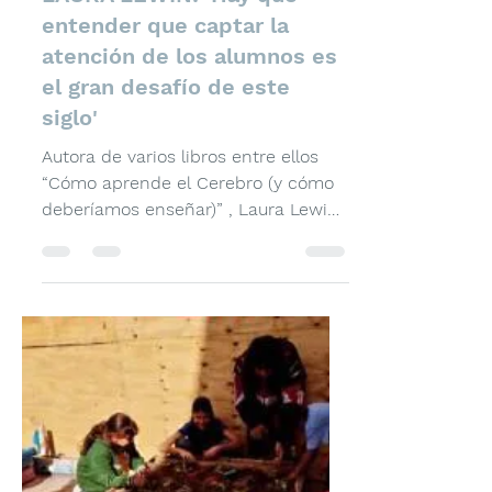
Pizzini Argentina
3 nov 2025
3 min de lectura
LAURA LEWIN: 'Hay que
entender que captar la
atención de los alumnos es
el gran desafío de este
siglo'
Autora de varios libros entre ellos
“Cómo aprende el Cerebro (y cómo
deberíamos enseñar)” , Laura Lewin
es actualmente una de las
capacitadoras en educación más
importantes del país y desde hace