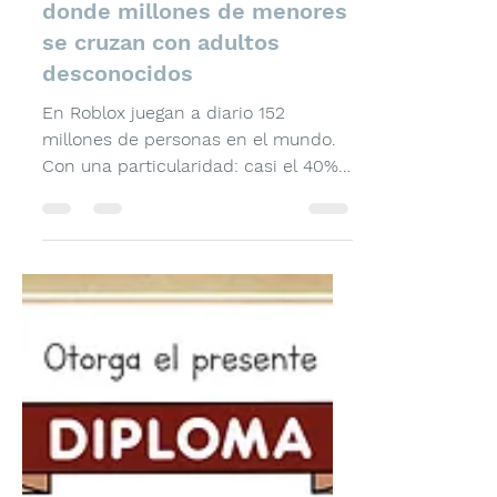
Pizzini Argentina
30 nov 2025
2 min de lectura
ROBLOX: el videojuego
donde millones de menores
se cruzan con adultos
desconocidos
En Roblox juegan a diario 152
millones de personas en el mundo.
Con una particularidad: casi el 40%
de los usuarios de esta plataforma
de videojuegos son menores de 13
años , que disfrutan de entornos
interactivos como Brookhaven o
Grow a Garden. Pero también
comparten ese patio virtual con
adultos a los que no se les requiere