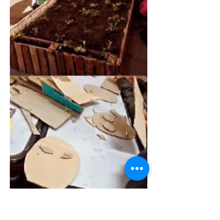
algunos días está en Corrientes
formando a docentes de capital y
del interior por invitación del
Gobierno Provincial a través del
Ministerio de Educación. Esta
mañana la especialista estuvo en el
Club San Martín, donde dio un taller
para más de 3 mil personas,
oportunidad en la que la