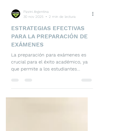
Pizzini Argentina
30 nov 2025
2 min de lectura
ESTRATEGIAS EFECTIVAS
PARA LA PREPARACIÓN DE
EXÁMENES
La preparación para exámenes es
crucial para el éxito académico, ya
que permite a los estudiantes
consolidar conocimientos, reducir la
ansiedad y mejorar el rendimiento. A
continuación, se presentan técnicas
y enfoques efectivos para una
preparación eficaz antes de los
exámenes: Planificación y
Organización Calendario de Estudio :