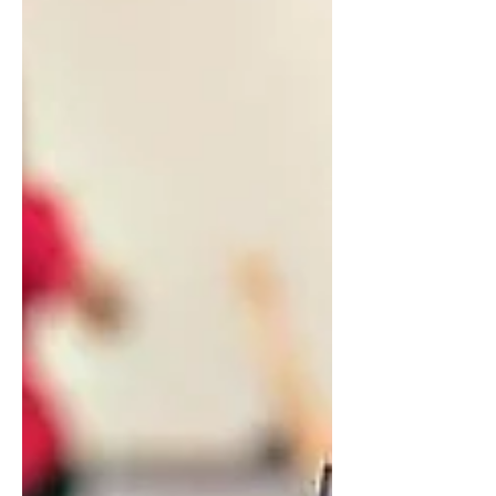
Utiliza un calendario o agenda para
establecer fechas límite, horarios de
estudio y revisiones periódicas.
Divide las tareas en pequeñas
activida