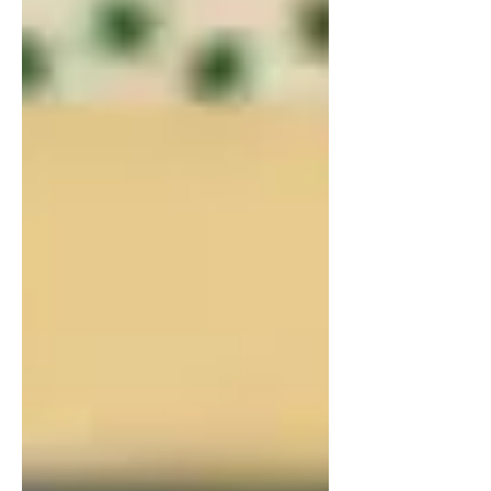
aprendizajes significativos. Howard
Gardner, en su Teoría de la
Comprensión, nos plantea la
necesidad de superar la mera
acumulación de datos para enfoc