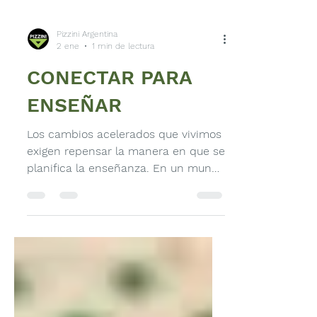
Pizzini Argentina
2 ene
1 min de lectura
CONECTAR PARA
ENSEÑAR
Los cambios acelerados que vivimos
exigen repensar la manera en que se
planifica la enseñanza. En un mundo
atravesado por la tecnología, el
acceso ilimitado a la información y
la transformación en la forma en
que aprendemos, la figura del
docente debe transitar de la
exposición magistral hacia la
conexión y la facilitación de