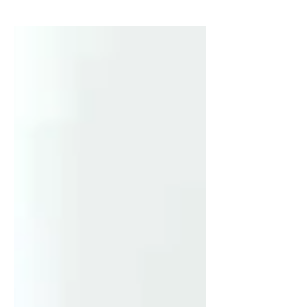
super intensa y, a veces, parece que
la chispa se apaga. Pero, ¿y si te
dijera que hay herramientas
psicológicas que pueden ayudarte a
renacer esa pasión por enseñar?
Imagínate entrar a clase con ganas
de inspirar y motivar. Pequeños
cambios aquí y allá pueden hacer
una gran diferencia. Herramientas
efectivas para que los docentes
fomenten la educación emocional
en el au