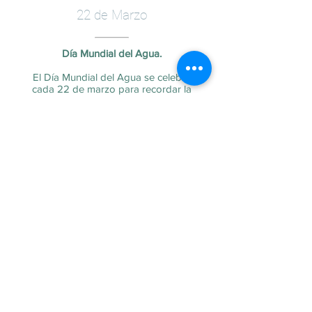
22 de Marzo
Día Mundial del Agua.
El Día Mundial del Agua se celebra
cada 22 de marzo para recordar la
relevancia de este líquido esencial. A
pesar de que todas las actividades
sociales y económicas dependen en
gran medida del abastecimiento de
agua dulce y de su calidad, 2 200
millones de personas viven sin acceso a
agua potable.