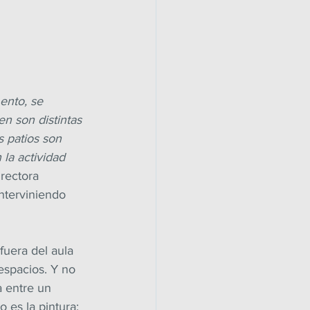
ento, se 
n son distintas 
s patios son 
la actividad 
irectora 
interviniendo 
uera del aula 
espacios. Y no 
 entre un 
es la pintura; 