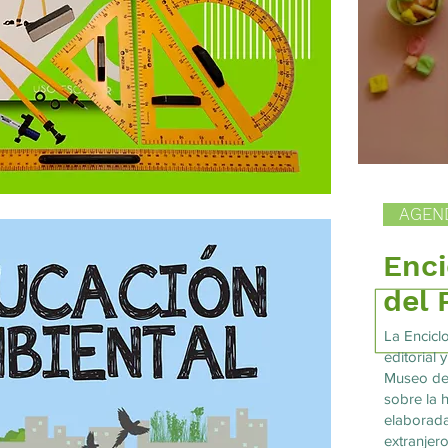
AGEN
Enci
del 
La Encicl
editorial
Museo del
sobre la h
elaborada
extranjero