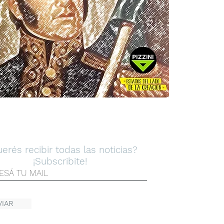
LETTER
erés recibir todas las noticias?
¡Subscribite!
VIAR