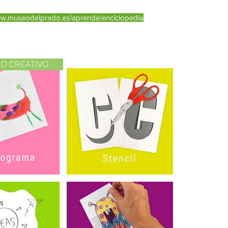
ww.museodelprado.es/aprende/enciclopedia
IO CREATIVO