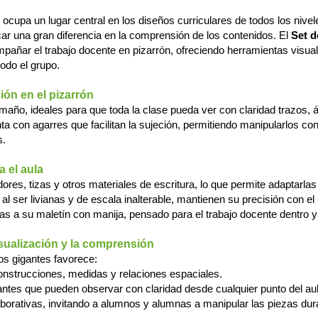
 ocupa un lugar central en los diseños curriculares de todos los nivel
r una gran diferencia en la comprensión de los contenidos. El
Set d
ñar el trabajo docente en pizarrón, ofreciendo herramientas visuale
todo el grupo.
ión en el pizarrón
amaño, ideales para que toda la clase pueda ver con claridad trazos,
 con agarres que facilitan la sujeción, permitiendo manipularlos co
s.
ra el aula
res, tizas y otros materiales de escritura, lo que permite adaptarla
al ser livianas y de escala inalterable, mantienen su precisión con e
 a su maletín con manija, pensado para el trabajo docente dentro y 
isualización y la comprensión
os gigantes favorece:
onstrucciones, medidas y relaciones espaciales.
iantes que pueden observar con claridad desde cualquier punto del aul
aborativas, invitando a alumnos y alumnas a manipular las piezas dura