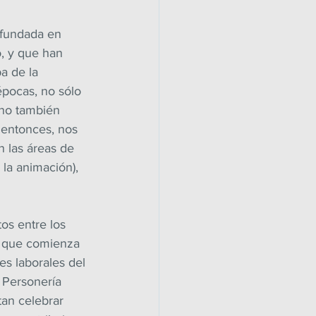
 fundada en 
, y que han 
a de la 
épocas, no sólo 
ino también 
, entonces, nos 
 las áreas de 
y la animación), 
os entre los 
e que comienza 
es laborales del 
 Personería 
an celebrar 