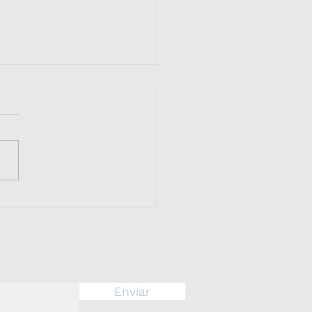
ERIDE 17 de agosto:
 a la Inmortalidad del
ral José de San
ín
Enviar