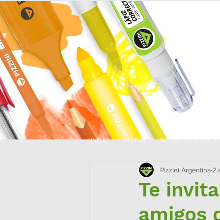
INICIO
MISIÓN
NOTAS
ESPACI
Pizzini Argentina
2 
Te invit
amigos 