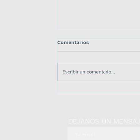
Comentarios
Escribir un comentario...
CÓMO SER UN PROFESOR
AFECTIVO Y EFECTIVO con
estas 7 claves
DEJANOS UN MENSA