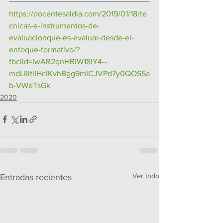
https://docentesaldia.com/2019/01/18/te
cnicas-e-instrumentos-de-
evaluacionque-es-evaluar-desde-el-
enfoque-formativo/?
fbclid=IwAR2qnHBiW18iY4--
mdLiiitIIHciKvhBgg9mICJVPd7y0QOS5a
b-VWeTsGk
2020
Ver todo
Entradas recientes