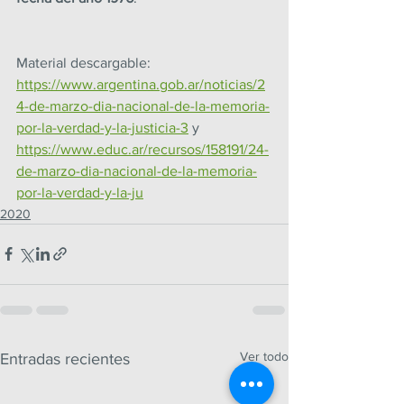
Material descargable:
https://www.argentina.gob.ar/noticias/2
4-de-marzo-dia-nacional-de-la-memoria-
por-la-verdad-y-la-justicia-3
 y 
https://www.educ.ar/recursos/158191/24-
de-marzo-dia-nacional-de-la-memoria-
por-la-verdad-y-la-ju
2020
Ver todo
Entradas recientes