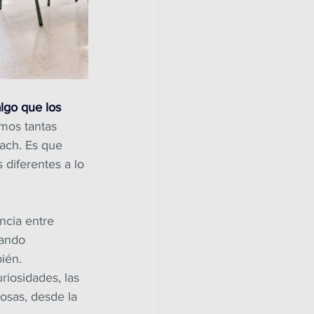
lgo que los 
mos tantas 
oach. Es que 
diferentes a lo 
cia entre 
uando 
ién. 
iosidades, las 
sas, desde la 