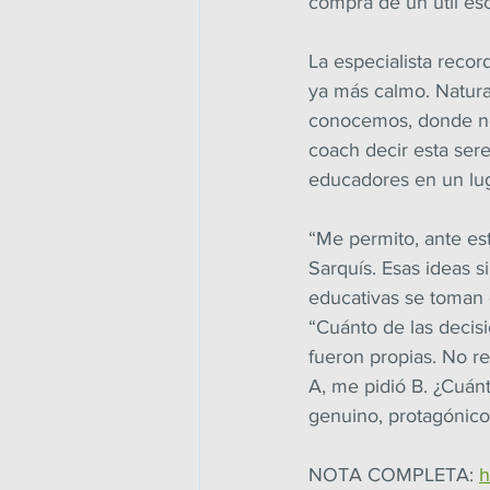
compra de un útil esc
La especialista reco
ya más calmo. Natura
conocemos, donde no
coach decir esta ser
educadores en un lug
“Me permito, ante est
Sarquís. Esas ideas 
educativas se toman d
“Cuánto de las decis
fueron propias. No r
A, me pidió B. ¿Cuán
genuino, protagónico 
NOTA COMPLETA: 
h