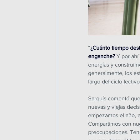
“
¿Cuánto tiempo desti
enganche?
 Y por ahí
energías y construimo
generalmente, los est
largo del ciclo lecti
Sarquís comentó que 
nuevas y viejas decis
empezamos el año, en
Compartimos con nues
preocupaciones. Tene