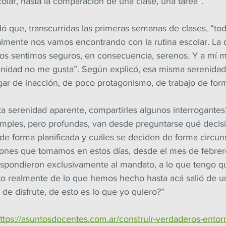
olar, hasta la comparación de una clase, una tarea”.
rdó que, transcurridas las primeras semanas de clases, “t
lmente nos vamos encontrando con la rutina escolar. La 
s sentimos seguros, en consecuencia, serenos. Y a mí 
enidad no me gusta”. Según explicó, esa misma serenidad
ar de inacción, de poco protagonismo, de trabajo de for
a serenidad aparente, compartirles algunos interrogantes”
simples, pero profundas, van desde preguntarse qué decis
e forma planificada y cuáles se deciden de forma circuns
iones que tomamos en estos días, desde el mes de febrero
espondieron exclusivamente al mandato, a lo que tengo qu
to realmente de lo que hemos hecho hasta acá salió de u
de disfrute, de esto es lo que yo quiero?”
ttps://asuntosdocentes.com.ar/construir-verdaderos-entor