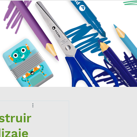
PRAR
truir
izaje