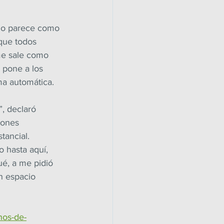
odo parece como 
que todos 
me sale como 
 pone a los 
ma automática.
, declaró 
iones 
tancial. 
 hasta aquí, 
é, a me pidió 
n espacio 
nos-de-