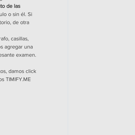
to de las 
lo o sin él. Si 
orio, de otra 
fo, casillas, 
os agregar una 
resante examen.
os, damos click 
mos TIMIFY.ME