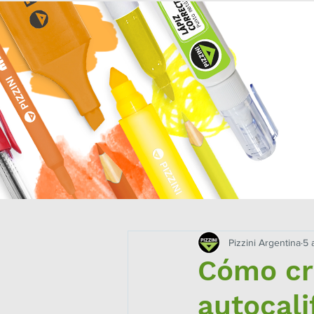
INICIO
MISIÓN
NOTAS
ESPACI
Pizzini Argentina
5 
Cómo cr
autocali