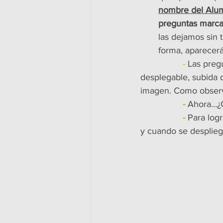
nombre del Alu
preguntas marc
las dejamos sin 
forma, aparecer
-
Las pregu
desplegable, subida 
imagen. Como observ
-
Ahora…¿C
-
Para log
y cuando se desplieg