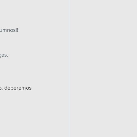
lumnos!!
gas.
po, deberemos 