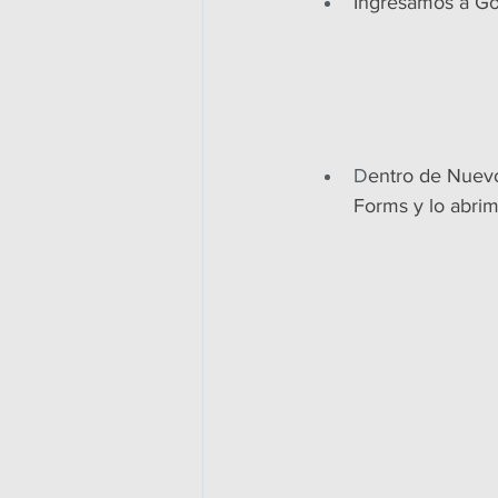
Ingresamos a G
D
entro de Nuev
Forms y lo abri