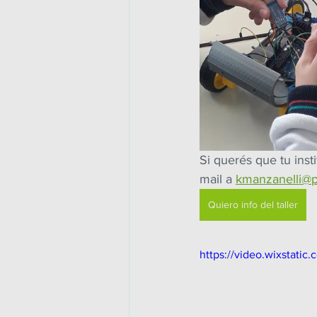
Si querés que tu inst
mail a 
kmanzanelli@p
Quiero info del taller
https://video.wixstat