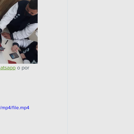
atsapp
 o por 
/mp4/file.mp4