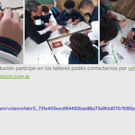
itución participe en los talleres podés contactarnos por 
wh
izzini.com.ar
ic.com/video/efabc5_731e405eedf64492bae86a73a9fdd070/1080p