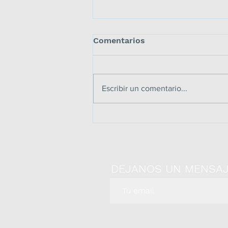
Comentarios
Escribir un comentario...
CÓMO SER UN PROFESOR
AFECTIVO Y EFECTIVO con
estas 7 claves
DEJANOS UN MENSA