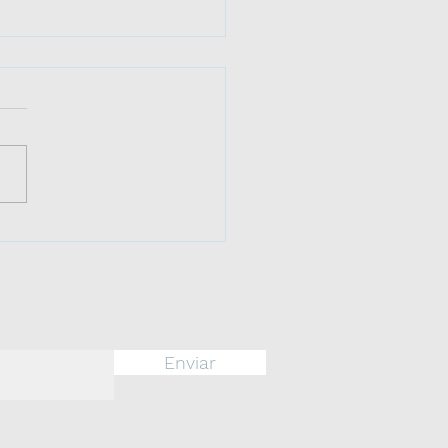
ERIDE 17 de agosto:
 a la Inmortalidad del
ral José de San
ín
Enviar