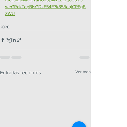
weGRckTdpBIsGDkE54E7k855eajCPEgB
ZWU
2020
Ver todo
Entradas recientes