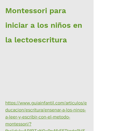
Montessori para 
iniciar a los niños en 
la lectoescritura
https://www.guiainfantil.com/articulos/e
ducacion/escritura/ensenar-a-los-ninos-
a-leer-y-escribir-con-el-metodo-
montessori/?
fbclid=IwAR1RTaN0x9p4fkEETtgdo9VS