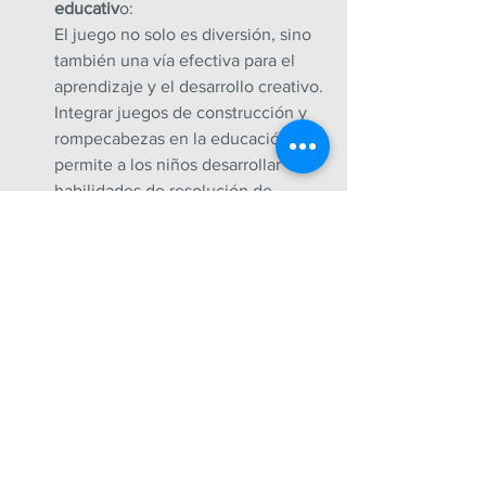
educativ
o: 
El juego no solo es diversión, sino 
también una vía efectiva para el 
aprendizaje y el desarrollo creativo. 
Integrar juegos de construcción y 
rompecabezas en la educación 
permite a los niños desarrollar 
habilidades de resolución de 
problemas y pensamiento lógico 
mientras expresan su creatividad al 
construir estructuras únicas.
Nota completa: 
https://webdelmaestro.com/como-
fomentar-la-creatividad-en-ninos/
2020