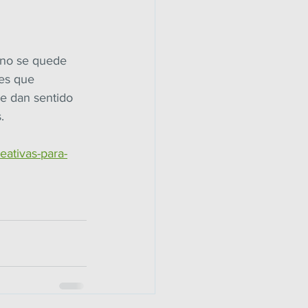
 no se quede 
es que 
le dan sentido 
.
eativas-para-