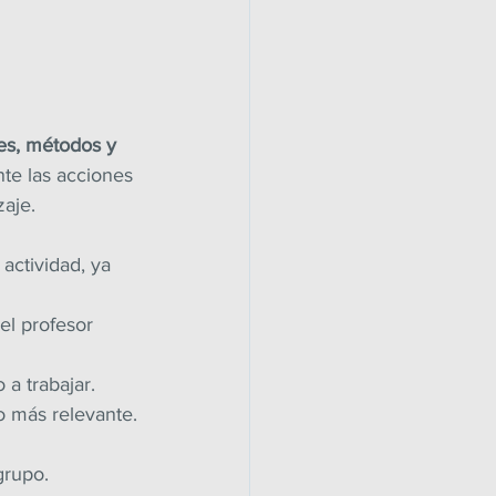
es, métodos y 
te las acciones 
zaje.
actividad, ya 
el profesor 
 a trabajar.
lo más relevante.
grupo.