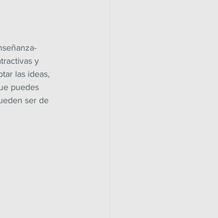
enseñanza-
ractivas y 
ar las ideas, 
que puedes 
pueden ser de 