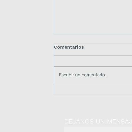
Comentarios
Escribir un comentario...
CÓMO SER UN PROFESOR
AFECTIVO Y EFECTIVO con
estas 7 claves
DEJANOS UN MENSA