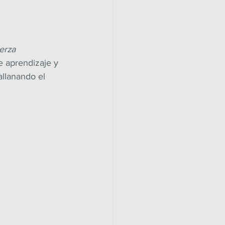
erza 
e aprendizaje y 
allanando el 