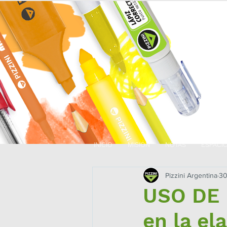
INICIO
MISIÓN
NOTAS
ESPACI
Pizzini Argentina
30
USO DE 
en la el