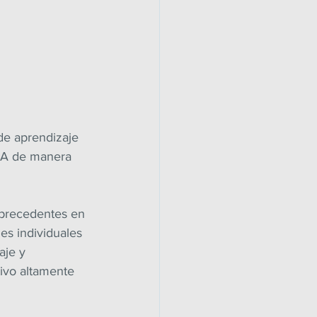
de aprendizaje 
 IA de manera 
 precedentes en 
es individuales 
aje y 
ivo altamente 