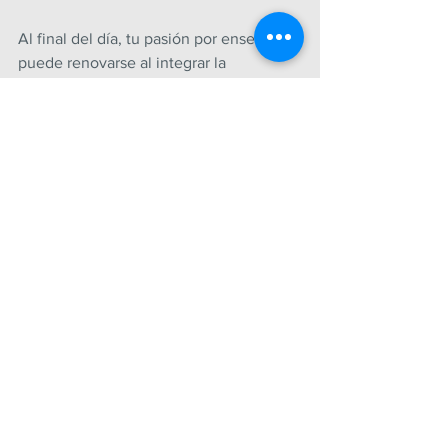
Al final del día, tu pasión por enseñar 
puede renovarse al integrar la 
educación emocional en tu práctica 
diaria. ¡Anímate a probarlo!
Nota completa: 
https://diariopsicologico.com/motivacion
-docente/
ENERO
Ver todo
Entradas recientes