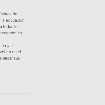
ínimos de 
 la educación. 
a todos los 
cioeconómica.
ión y la 
el en nivel 
nificar sus 