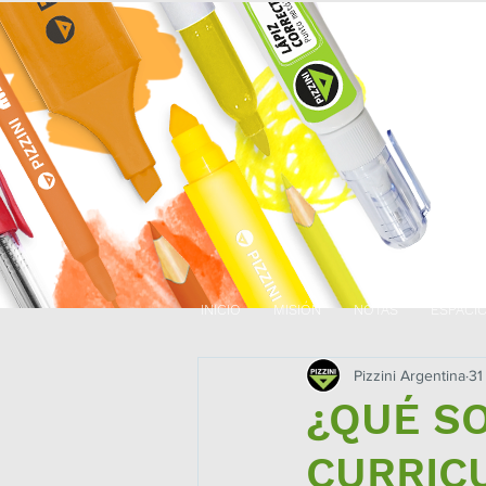
INICIO
MISIÓN
NOTAS
ESPACI
Pizzini Argentina
31
¿QUÉ S
CURRIC