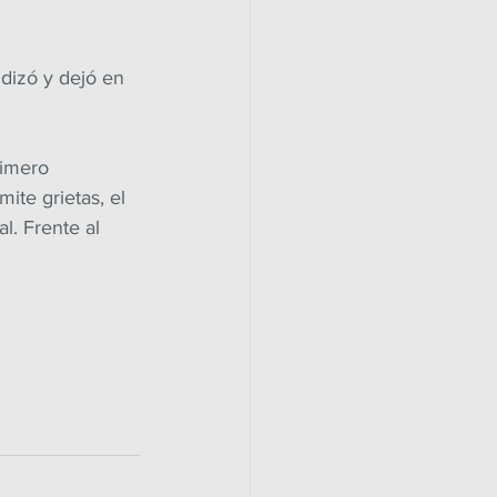
dizó y dejó en 
rimero 
te grietas, el 
l. Frente al 