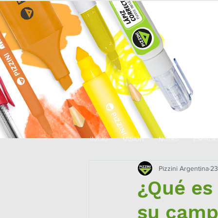
INICIO
MISIÓN
NOTAS
ESPACI
Pizzini Argentina
23
¿Qué es 
su camp