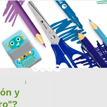
PRAR
ón y
ro"?