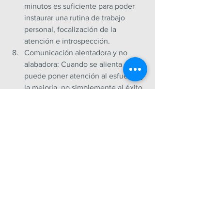
minutos es suficiente para poder 
instaurar una rutina de trabajo 
personal, focalización de la 
atención e introspección.
Comunicación alentadora y no 
alabadora: Cuando se alienta se 
puede poner atención al esfuerzo y 
la mejoría, no simplemente al éxito. 
Esto fortalece la autoestima y 
estimula.
Buscar las ideas que llevan a actuar 
y no solo atender al resultado o 
conducta inadecuada: Escapar del 
“perdón” o “castigo” sin más y 
desarrollar el diálogo sincero con 
los niños para investigar el porqué 
del comportamiento y su 
respuesta. Confianza, amor y 
aceptación.