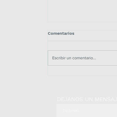
Comentarios
Escribir un comentario...
CÓMO SER UN PROFESOR
AFECTIVO Y EFECTIVO con
estas 7 claves
DEJANOS UN MENSA