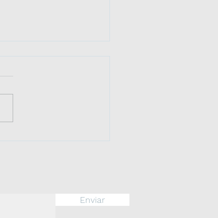
ERIDE 17 de agosto:
 a la Inmortalidad del
ral José de San
ín
Enviar