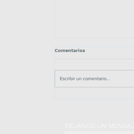
Comentarios
Escribir un comentario...
CÓMO SER UN PROFESOR
AFECTIVO Y EFECTIVO con
estas 7 claves
DEJANOS UN MENSA