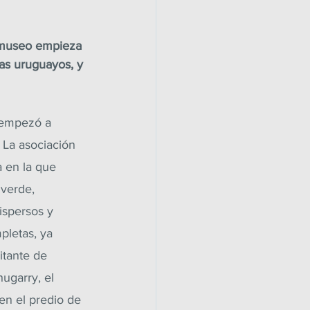
l museo empieza 
tas uruguayos, y 
 empezó a 
 La asociación 
a en la que 
verde, 
ispersos y 
pletas, ya 
itante de 
ugarry, el 
n el predio de 