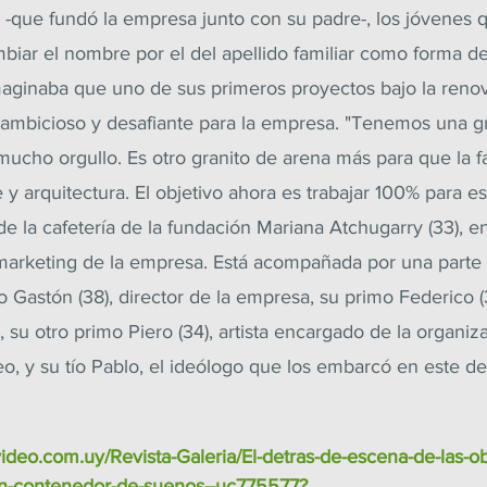
 -que fundó la empresa junto con su padre-, los jóvenes 
mbiar el nombre por el del apellido familiar como forma d
maginaba que uno de sus primeros proyectos bajo la renov
 ambicioso y desafiante para la empresa. "Tenemos una g
mucho orgullo. Es otro granito de arena más para que la f
e y arquitectura. El objetivo ahora es trabajar 100% para es
de la cafetería de la fundación Mariana Atchugarry (33), e
marketing de la empresa. Está acompañada por una parte 
 Gastón (38), director de la empresa, su primo Federico (3
 su otro primo Piero (34), artista encargado de la organiza
, y su tío Pablo, el ideólogo que los embarcó en este de
video.com.uy/Revista-Galeria/El-detras-de-escena-de-las-o
n-contenedor-de-suenos--uc775577?