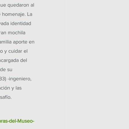
que quedaron al 
e homenaje. La 
ada identidad 
ran mochila 
amilia aporte en 
o y cuidar el 
ncargada del 
de su 
3) -ingeniero, 
ción y las 
safío.
bras-del-Museo-