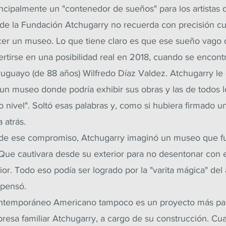
ncipalmente un "contenedor de sueños" para los artistas d
r de la Fundación Atchugarry no recuerda con precisión c
acer un museo. Lo que tiene claro es que ese sueño vago
tirse en una posibilidad real en 2018, cuando se encontr
 uruguayo (de 88 años) Wilfredo Díaz Valdez. Atchugarry le 
un museo donde podría exhibir sus obras y las de todos lo
 nivel". Soltó esas palabras y, como si hubiera firmado u
 atrás.
ra de ese compromiso, Atchugarry imaginó un museo que f
Que cautivara desde su exterior para no desentonar con e
ior. Todo eso podía ser logrado por la "varita mágica" del 
 pensó.
ntemporáneo Americano tampoco es un proyecto más para
esa familiar Atchugarry, a cargo de su construcción. Cua