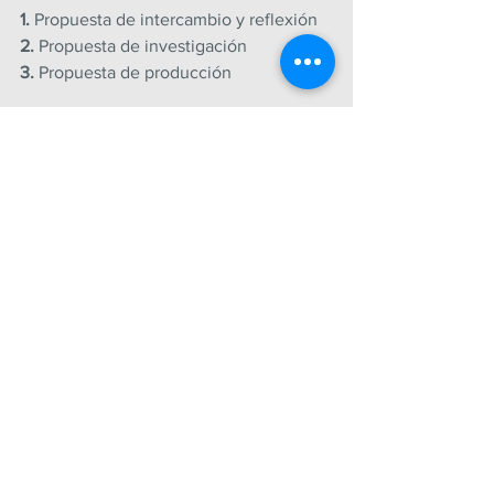
1. 
Propuesta de intercambio y reflexión
2.
 Propuesta de investigación
3.
 Propuesta de producción
Nota completa: 
https://www.educ.ar/recursos/158886/a-
40-anos-de-democracia-la-importancia-
del-voto
2020
Ver todo
Entradas recientes